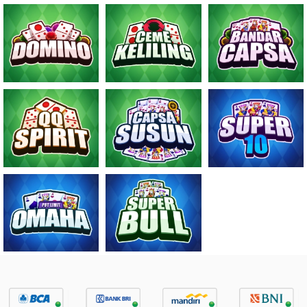
Referral
Promosi
Hubungi Kami
Live Chat
Pengaduan Customer
Pilih Bahasa:
MASUK
DAFTAR
&copy; WIN11BET: Situs Betting Indonesia Resmi
dengan Akses Login Cepat. Hak Cipta Dilindungi.