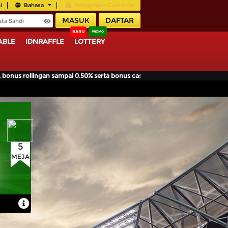
i
Bahasa
Pengaduan Customer
DAFTAR
BARU
PROMO
ABLE
IDNRAFFLE
LOTTERY
 rollingan sampai 0.50% serta bonus cashback 5%. Ayo daftarkan diri ka
in
Max
Rb
5Jt
Rb
7,5Jt
Rb
7,5Jt
Rb
2,5Jt
5
Rb
5Jt
MEJA
ASUK