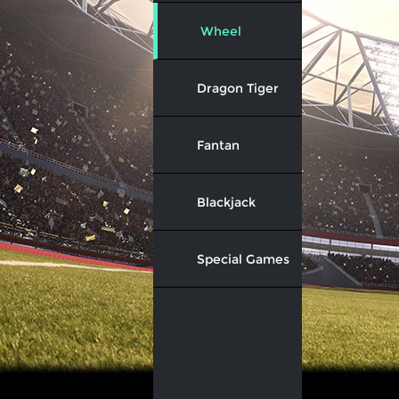
Wheel
Dragon Tiger
Fantan
Blackjack
Special Games