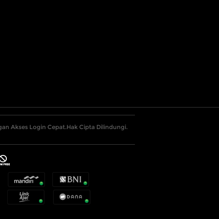
an Akses Login Cepat.Hak Cipta Dilindungi.