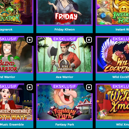
agnarok
Friday Kliwon
Instant R
SKLUSIF
EKSKLUSIF
EKSKLU
nd Warrior
Axe Warrior
Wild Cockf
SKLUSIF
EKSKLUSIF
EKSKLU
 Music Ensemble
Fantasy Park
Wild Xm