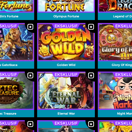
in's Fortune
Olympus Fortune
Legend of D
SKLUSIF
EKSKLUSIF
EKSKLU
a Gatotkaca
Golden Wild
Glory Of King
SKLUSIF
EKSKLUSIF
EKSKLU
ec Treasure
Eternal War
Night Mar
SKLUSIF
EKSKLUSIF
EKSKLU