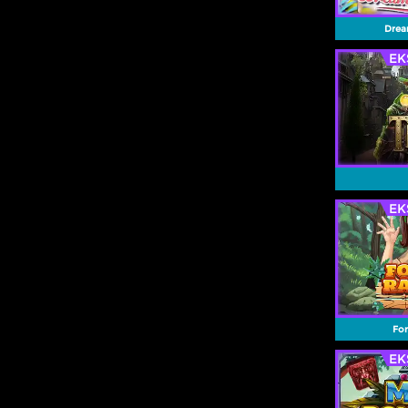
Dre
EK
EK
For
EK