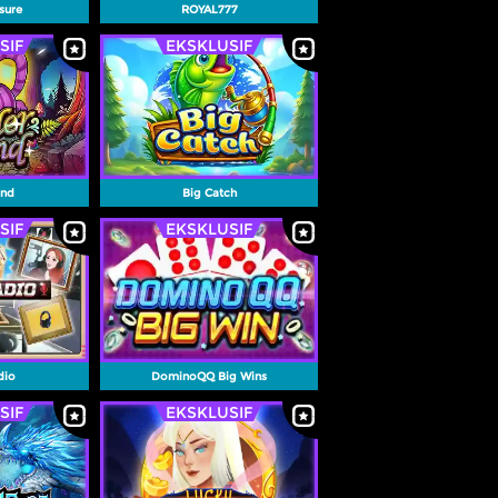
sure
ROYAL777
SIF
EKSKLUSIF
and
Big Catch
SIF
EKSKLUSIF
dio
DominoQQ Big Wins
SIF
EKSKLUSIF