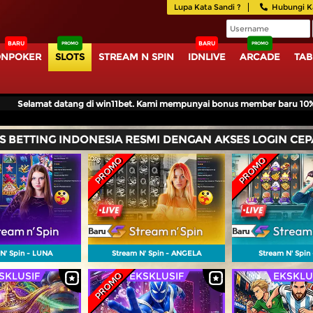
Lupa Kata Sandi ?
Hubungi K
BARU
BARU
PROMO
PROMO
DNPOKER
SLOTS
STREAM N SPIN
IDNLIVE
ARCADE
TAB
atang di win11bet. Kami mempunyai bonus member baru 10%, bonus rolling
US BETTING INDONESIA RESMI DENGAN AKSES LOGIN CEP
PROMO
PROMO
N' Spin - LUNA
Stream N' Spin - ANGELA
Stream N' Spin
SKLUSIF
EKSKLUSIF
EKSKLU
PROMO