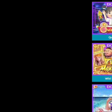
EK
Qu
EK
Wild
EK